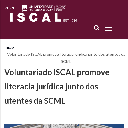
Passar
PT
EN
para
o
conteúdo
principal
Início
-
Navegação
Voluntariado ISCAL promove literacia jurídica junto dos utentes da
estrutural
SCML
Voluntariado ISCAL promove
literacia jurídica junto dos
utentes da SCML