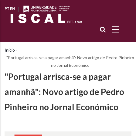
Passar
PT
EN
para
o
conteúdo
principal
Início
-
Navegação
"Portugal arrisca-se a pagar amanhã": Novo artigo de Pedro Pinheiro
estrutural
no Jornal Económico
"Portugal arrisca-se a pagar
amanhã": Novo artigo de Pedro
Pinheiro no Jornal Económico