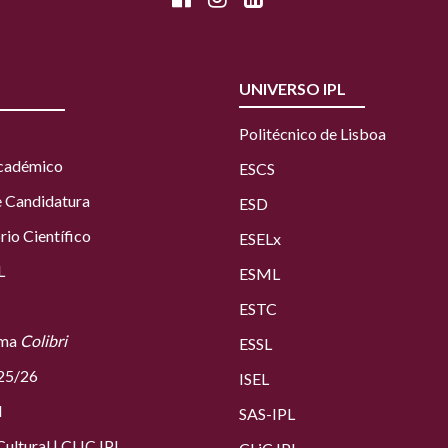
UNIVERSO IPL
Politécnico de Lisboa
Académico
ESCS
e Candidatura
ESD
rio Científico
ESELx
L
ESML
ESTC
rma
Colibri
ESSL
25/26
ISEL
l
SAS
-IPL
ultural
|
CLIC IPL