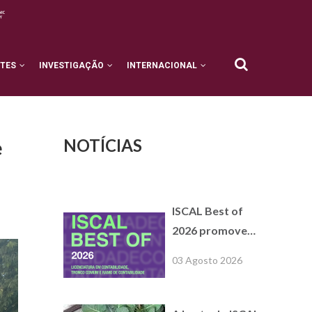
NTES
INVESTIGAÇÃO
INTERNACIONAL
NOTÍCIAS
e
ISCAL Best of
2026 promove
formações
03 Agosto 2026
extracurriculares
com empresas
parceiras de