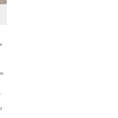
a
as
,
of