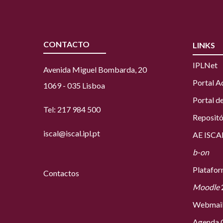
CONTACTO
LINKS
IPLNet
Avenida Miguel Bombarda, 20
Portal 
1069 - 035 Lisboa
Portal d
Tel: 217 984 500
Repositó
iscal@iscal.ipl.pt
AE ISCA
b-on
Platafo
Contactos
Moodle
Webmai
Agenda C