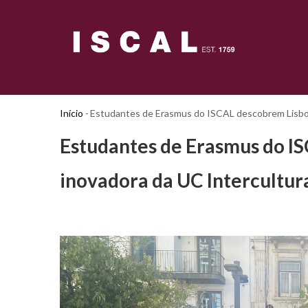
Passar
para
o
conteúdo
principal
Início
-
Estudantes de Erasmus do ISCAL descobrem Lisboa
Navegação
estrutural
Estudantes de Erasmus do I
inovadora da UC Intercultu