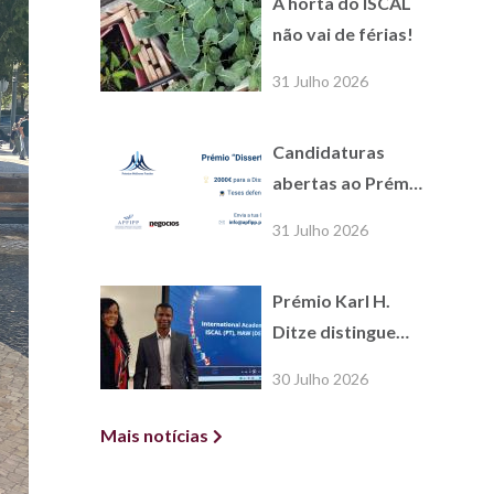
A horta do ISCAL
referência
não vai de férias!
31 Julho 2026
Candidaturas
abertas ao Prémio
Dissertação
31 Julho 2026
Académica APFIPP
/ Jornal de
Prémio Karl H.
Negócios
Ditze distingue
alunos do COIL da
30 Julho 2026
UC International
Economics
Mais notícias