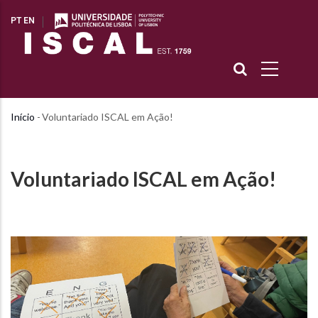
Passar
PT
EN
para
o
conteúdo
principal
Início
-
Voluntariado ISCAL em Ação!
Navegação
estrutural
Voluntariado ISCAL em Ação!