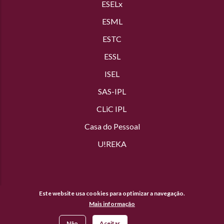
ESELx
ESML
ESTC
ESSL
ISEL
SAS
-IPL
CLiC IPL
Casa do Pessoal
U!REKA
Este website usa cookies para optimizar a navegação.
Mais informação
© Copyright Politécnico de Lisboa 2019-
2026. Todos os direitos
reservados. |
Acessibilidade
|
Política de Privacidade
Não
Aceitar