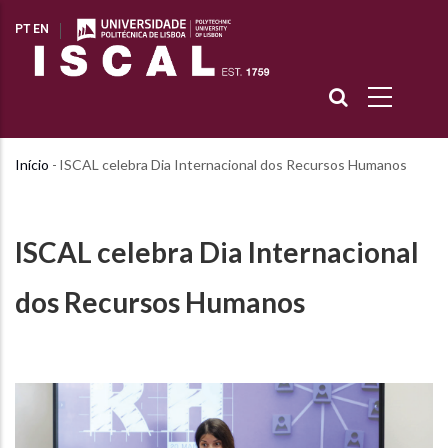
Passar
PT
EN
para
o
conteúdo
principal
Início
-
ISCAL celebra Dia Internacional dos Recursos Humanos
Navegação
estrutural
ISCAL celebra Dia Internacional
dos Recursos Humanos