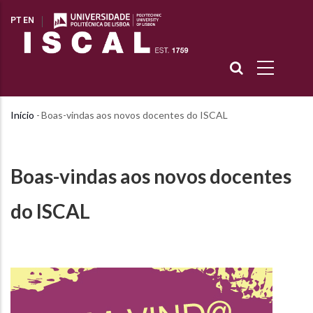
Passar
PT
EN
para
o
conteúdo
principal
Início
-
Boas-vindas aos novos docentes do ISCAL
Navegação
estrutural
Boas-vindas aos novos docentes
do ISCAL