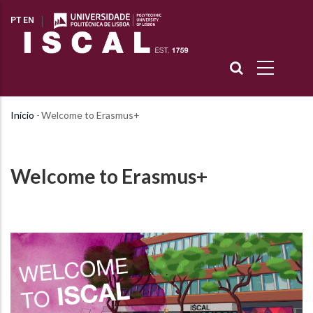
Passar
PT
EN
para
o
conteúdo
principal
Início
-
Welcome to Erasmus+
Navegação
estrutural
Welcome to Erasmus+