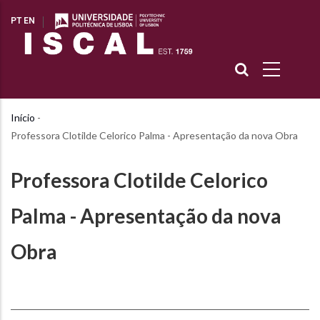
Passar
PT
EN
para
o
conteúdo
principal
Início
-
Navegação
Professora Clotilde Celorico Palma - Apresentação da nova Obra
estrutural
Professora Clotilde Celorico
Palma - Apresentação da nova
Obra