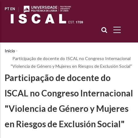
Passar
PT
EN
para
o
conteúdo
principal
Início
-
Navegação
Participação de docente do ISCAL no Congreso Internacional
estrutural
"Violencia de Género y Mujeres en Riesgos de Exclusión Social"
Participação de docente do
ISCAL no Congreso Internacional
"Violencia de Género y Mujeres
en Riesgos de Exclusión Social"