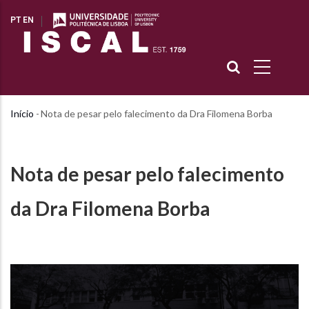
Passar
PT
EN
para
o
conteúdo
principal
Início
-
Nota de pesar pelo falecimento da Dra Filomena Borba
Navegação
estrutural
Nota de pesar pelo falecimento
da Dra Filomena Borba