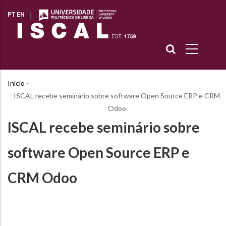
Passar
PT
EN
para
o
conteúdo
principal
Início
-
Navegação
ISCAL recebe seminário sobre software Open Source ERP e CRM
estrutural
Odoo
ISCAL recebe seminário sobre
software Open Source ERP e
CRM Odoo