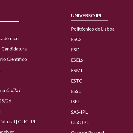
UNIVERSO IPL
Politécnico de Lisboa
Académico
ESCS
e Candidatura
ESD
rio Científico
ESELx
L
ESML
ESTC
rma
Colibri
ESSL
25/26
ISEL
l
SAS
-IPL
ultural
|
CLIC IPL
CLiC IPL
adeNet
Casa do Pessoal