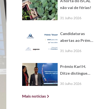
A horta do ISCAL
referência
não vai de férias!
31 Julho 2026
Candidaturas
abertas ao Prémio
Dissertação
31 Julho 2026
Académica APFIPP
/ Jornal de
Prémio Karl H.
Negócios
Ditze distingue
alunos do COIL da
30 Julho 2026
UC International
Economics
Mais notícias