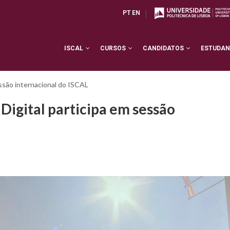
PT
EN
ISCAL
CURSOS
CANDIDATOS
ESTUDA
ssão internacional do ISCAL
igital participa em sessão