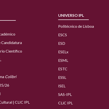
UNIVERSO IPL
Politécnico de Lisboa
Académico
ESCS
e Candidatura
ESD
rio Científico
ESELx
L
ESML
ESTC
rma
Colibri
ESSL
25/26
ISEL
l
SAS
-IPL
ultural
|
CLIC IPL
CLiC IPL