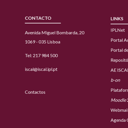
CONTACTO
LINKS
IPLNet
Avenida Miguel Bombarda, 20
Portal 
1069 - 035 Lisboa
Portal d
Tel: 217 984 500
Repositó
iscal@iscal.ipl.pt
AE ISCA
b-on
Platafo
Contactos
Moodle
Webmai
Agenda C