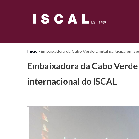
Passar
para
o
conteúdo
principal
Início
-
Embaixadora da Cabo Verde Digital participa em se
Navegação
estrutural
Embaixadora da Cabo Verde D
internacional do ISCAL