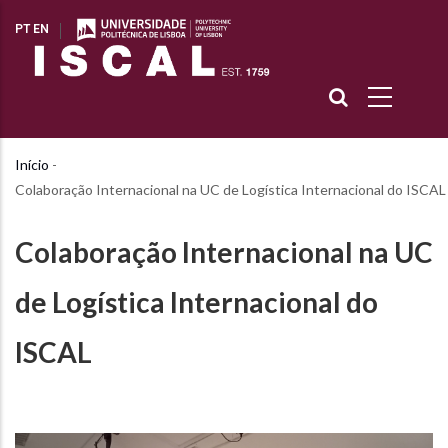
Passar
PT
EN
para
o
conteúdo
principal
Início
-
Navegação
Colaboração Internacional na UC de Logística Internacional do ISCAL
estrutural
Colaboração Internacional na UC
de Logística Internacional do
ISCAL