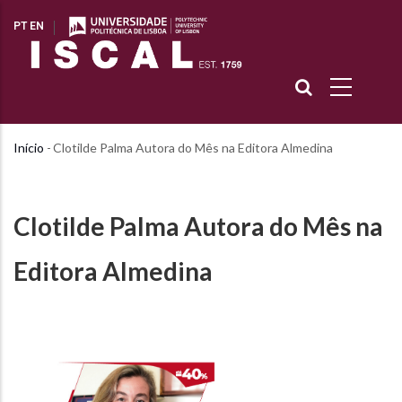
Passar
PT
EN
para
o
conteúdo
principal
Início
-
Clotilde Palma Autora do Mês na Editora Almedina
Navegação
estrutural
Clotilde Palma Autora do Mês na
Editora Almedina