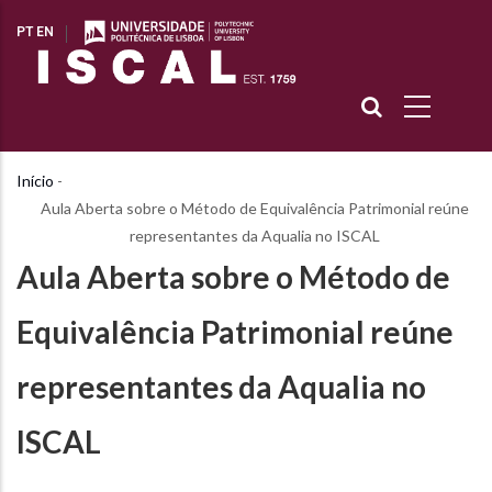
Passar
PT
EN
para
o
conteúdo
principal
Início
-
Navegação
Aula Aberta sobre o Método de Equivalência Patrimonial reúne
estrutural
representantes da Aqualia no ISCAL
Aula Aberta sobre o Método de
Equivalência Patrimonial reúne
representantes da Aqualia no
ISCAL