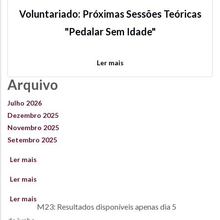
Voluntariado: Próximas Sessões Teóricas
"Pedalar Sem Idade"
Ler mais
Arquivo
Julho 2026
Dezembro 2025
Novembro 2025
Setembro 2025
Ler mais
sobre
Voluntariado:
Ler mais
sobre
Próximas
Aplicação
Sessões
Ler mais
sobre
do
M23: Resultados disponíveis apenas dia 5
Teóricas
M23:
regime