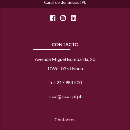
Canal de denúncias IPL
e
Candidaturas
2.º
abertas
ciclo
CONTACTO
Avenida Miguel Bombarda, 20
1069 - 035 Lisboa
Tel: 217 984 500
iscal@iscal.ipl.pt
Contactos