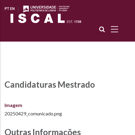
Passar
Início
-
Candidaturas Mestrado
Navegação
PT
EN
para
estrutural
o
conteúdo
principal
Candidaturas Mestrado
Imagem
20250429_comunicado.png
Outras Informações