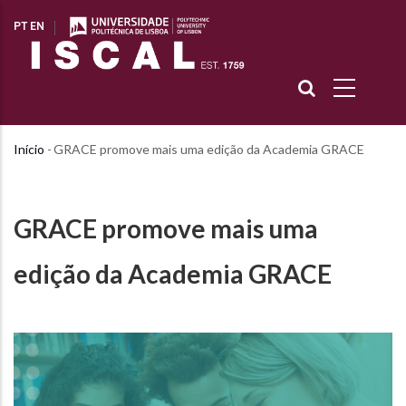
Passar
PT
EN
para
o
conteúdo
principal
Início
-
GRACE promove mais uma edição da Academia GRACE
Navegação
estrutural
GRACE promove mais uma
edição da Academia GRACE