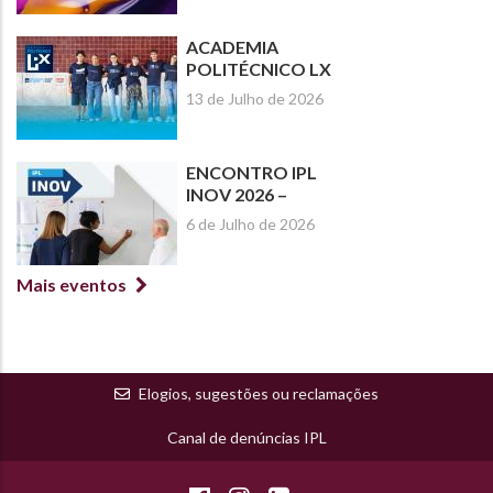
ACADEMIA
POLITÉCNICO LX
2026
13 de Julho de 2026
ENCONTRO IPL
INOV 2026 –
PRÁTICAS
6 de Julho de 2026
PEDAGÓGICAS
INSPIRADORAS NO
ENSINO SUPERIOR
Mais eventos
Elogios, sugestões ou reclamações
Canal de denúncias IPL