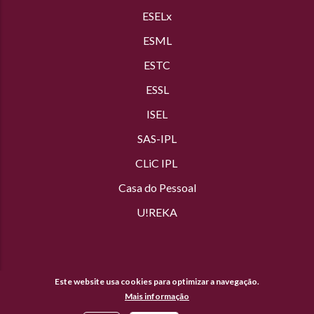
ESELx
ESML
ESTC
ESSL
ISEL
SAS
-IPL
CLiC IPL
Casa do Pessoal
U!REKA
Este website usa cookies para optimizar a navegação.
Mais informação
© Copyright Politécnico de Lisboa 2019-
2026. Todos os direitos