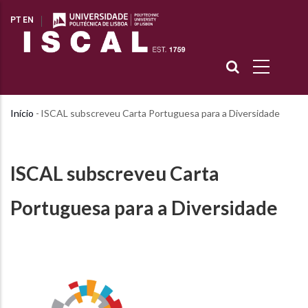
Passar
PT
EN
para
o
conteúdo
principal
Início
-
ISCAL subscreveu Carta Portuguesa para a Diversidade
Navegação
estrutural
ISCAL subscreveu Carta
Portuguesa para a Diversidade