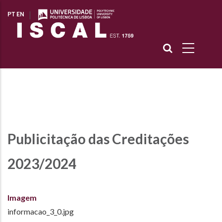
Passar
Início
-
Publicitação das Creditações 2023/2024
Navegação
PT
EN
para
estrutural
o
conteúdo
principal
Publicitação das Creditações
2023/2024
Imagem
informacao_3_0.jpg