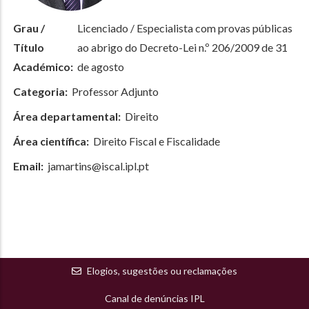
Grau /
Licenciado / Especialista com provas públicas
Título
ao abrigo do Decreto-Lei n.º 206/2009 de 31
Académico:
de agosto
Categoria:
Professor Adjunto
Área departamental:
Direito
Área científica:
Direito Fiscal e Fiscalidade
Email:
jamartins@iscal.ipl.pt
Elogios, sugestões ou reclamações
Canal de denúncias IPL