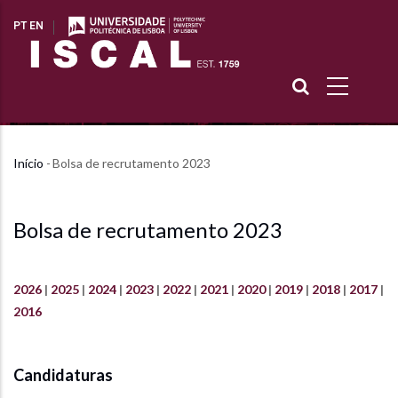
Passar
BANNER
PT
EN
para
o
conteúdo
principal
Início
-
Bolsa de recrutamento 2023
Navegação
estrutural
Bolsa de recrutamento 2023
2026
|
2025
|
2024
|
2023
|
2022
|
2021
|
2020
|
2019
|
2018
|
2017
|
2016
Candidaturas