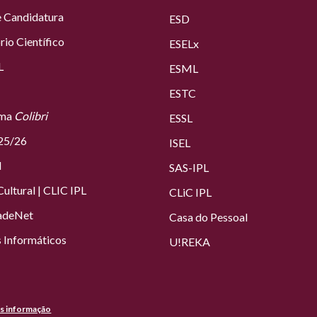
e Candidatura
ESD
rio Científico
ESELx
L
ESML
ESTC
rma
Colibri
ESSL
25/26
ISEL
l
SAS
-IPL
ultural
|
CLIC IPL
CLiC IPL
adeNet
Casa do Pessoal
 Informáticos
U!REKA
co de Lisboa 2019-
2026. Todos os direitos reservados. |
Acessibilidade
|
s informação