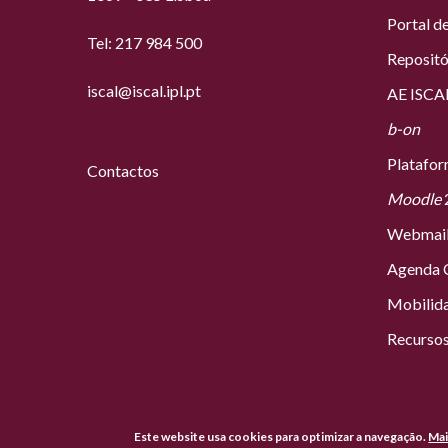
Portal d
Tel: 217 984 500
Repositó
iscal@iscal.ipl.pt
AE ISCA
b-on
Platafo
Contactos
Moodle
Webmai
Agenda C
Mobilid
Recursos
© Copyright Politécni
Este website usa cookies para optimizar a navegação.
Mai