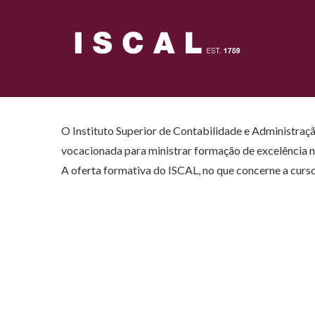
Passar
para
o
conteúdo
principal
O Instituto Superior de Contabilidade e Administraçã
vocacionada para ministrar formação de excelência n
A oferta formativa do ISCAL, no que concerne a curso